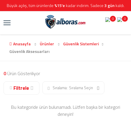
Büyük açılış, tüm ürünlerde
%15'e
kadar indirim. Sadece
3 gün
kaldı.
0
0
Anasayfa
Ürünler
Güvenlik Sistemleri
Güvenlik Aksesuarları
0
Ürün Gösteriliyor
Filtrele
Sıralama:
Sıralama Seçin
Bu kategoride ürün bulunamadı. Lütfen başka bir kategori
deneyin!