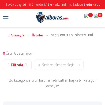
Büyük açılış, tüm ürünlerde
%15'e
kadar indirim. Sadece
3 gün
kaldı.
0
0
Anasayfa
Ürünler
GEÇİŞ KONTROL SİSTEMLERİ
0
Ürün Gösteriliyor
Filtrele
Sıralama:
Sıralama Seçin
Bu kategoride ürün bulunamadı. Lütfen başka bir kategori
deneyin!