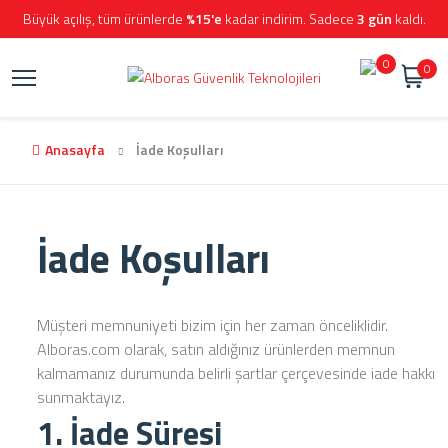
Büyük açılış, tüm ürünlerde
%15'e
kadar indirim. Sadece
3 gün
kaldı.
0
0
Anasayfa
İade Koşulları
İade Koşulları
Müşteri memnuniyeti bizim için her zaman önceliklidir.
Alboras.com olarak, satın aldığınız ürünlerden memnun
kalmamanız durumunda belirli şartlar çerçevesinde iade hakkı
sunmaktayız.
1. İade Süresi