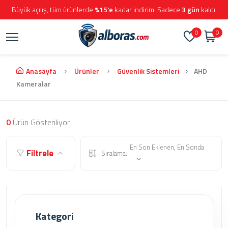
Büyük açılış, tüm ürünlerde
%15'e
kadar indirim. Sadece
3 gün
kaldı.
0
0
Anasayfa
Ürünler
Güvenlik Sistemleri
AHD
Kameralar
0
Ürün Gösteriliyor
En Son Eklenen, En Sonda
Filtrele
Sıralama:
Kategori