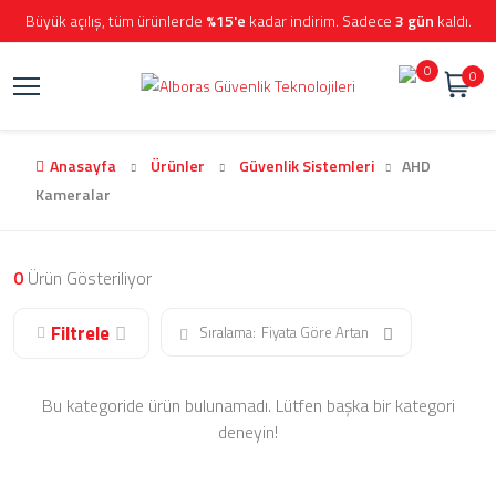
Büyük açılış, tüm ürünlerde
%15'e
kadar indirim. Sadece
3 gün
kaldı.
0
0
Anasayfa
Ürünler
Güvenlik Sistemleri
AHD
Kameralar
0
Ürün Gösteriliyor
Filtrele
Sıralama:
Fiyata Göre Artan
Bu kategoride ürün bulunamadı. Lütfen başka bir kategori
deneyin!